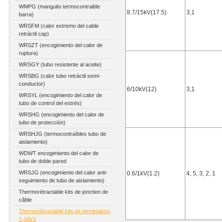
WMPG (manguito termocontraible
8.7/15kV(17.5)
3,1
barra)
WRSFM (calor extremo del cable
retráctil cap)
WRSZT (encogimiento del calor de
ruptura)
WRSGY (tubo resistente al aceite)
WRSBG (calor tubo retráctil semi-
conductor)
6/10kV(12)
3,1
WRSYL (encogimiento del calor de
tubo de control del estrés)
WRSHG (encogimiento del calor de
tubo de protección)
WRSHJG (termocontraíbles tubo de
aislamiento)
WDWT encogimiento del calor de
tubo de doble pared
WRSJG (encogimiento del calor anti-
0.6/1kV(1.2)
4, 5, 3, 2, 1
seguimiento de tubo de aislamiento)
Thermorétractable kits de jonction de
câble
Thermorétractable kits de terminaison
1-36kV