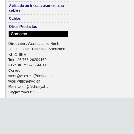
Aplicado en frío accesorios para
cables
Cables
Otros Productos
Contacto
Dirección :
Woer palacio,North
Lanjing calle , Pingshan,Shenzhen
P.R.CHINA
Tel:
+86 755-28299160
Fax:
+86 755-28299160
Correo :
woer@woer.cn (Prioridad )
woer@fuchenyxl.cn
Msn:
woer@fuchenyxl.cn
Skype:
woer1998