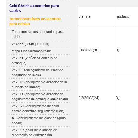
Cold Shrink accesorios para
cables
voltaje
núcleos
Termocontraíbles accesorios
para cables
Termocontraíbles accesorios para
cables
WRSZX (arranque recto)
18/30kV(36)
3,1
Y-tipo tubo termocontraible
WRSKT (2 núcleos con clip de
arranque)
WRSLT (encogimiento del calor de
adaptador de inicio)
WRSJB (encogimiento del calor de la
cubierta de barras)
WRSJX (encogimiento del calor de
12/20kV(24)
3,1
ángulo recto de arranque cable recto)
WRSSQ (encogimiento de calor
contra-cobertizo seguimiento lluvia)
AC (encogimiento del calor casquillo
ánodo)
WRSXP (calor de la manga de
reparación de contracción)