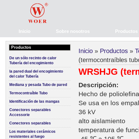
Inicio
Sobre nosotros
Productos
Productos
Inicio
»
Productos
»
T
De un sólo recinto de calor
(termocontraíbles tub
Tubería del encogimiento
WRSHJG (termo
la pared dual del encogimiento
del calor Tubería
Descripción:
Mediana y pesada Tubo de pared
Hecho de poliolefina
Termocontraíble Tubo
Identificación de las mangas
Se usa en los empa
Conectores separables
36 kV
Accessorie
alto aislamiento
Conectores separables
temperatura de func
Los materiales cerámicos
resistentes al fuego