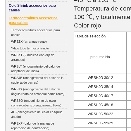
-45 ℃ a 105 ℃
Cold Shrink accesorios para
Temperatura de con
cables
100 ℃, y totalment
Termocontraíbles accesorios
para cables
Color rojo
Termocontraíbles accesorios para
cables
Tabla de selección
WRSZX (arranque recto)
Y-tipo tubo termocontraible
WRSKT (2 núcleos con clip de
producto No.
arranque)
WRSLT (encogimiento del calor de
adaptador de inicio)
WRSHJG-30/12
WRSJB (encogimiento del calor de la
cubierta de barras)
WRSHJG-35/14
WRSJX (encogimiento del calor de
ángulo recto de arranque cable recto)
WRSHJG-40/17
WRSSQ (encogimiento de calor
WRSHJG-45/18
contra-cobertizo seguimiento lluvia)
AC (encogimiento del calor casquillo
WRSHJG-50/22
ánodo)
WRSHJG-55/25
WRSXP (calor de la manga de
reparación de contracción)