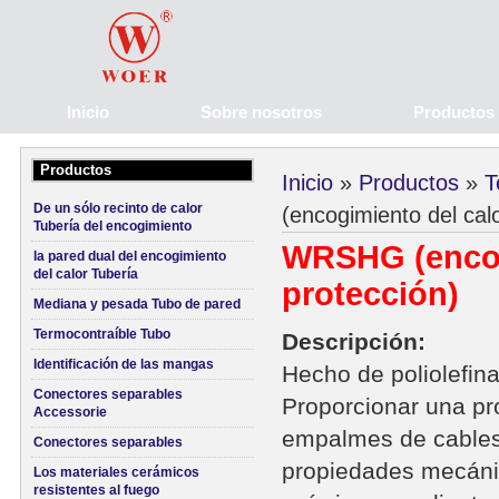
Inicio
Sobre nosotros
Productos
Productos
Inicio
»
Productos
»
T
De un sólo recinto de calor
(encogimiento del cal
Tubería del encogimiento
WRSHG (encog
la pared dual del encogimiento
del calor Tubería
protección)
Mediana y pesada Tubo de pared
Termocontraíble Tubo
Descripción:
Identificación de las mangas
Hecho de poliolefina
Conectores separables
Proporcionar una pr
Accessorie
empalmes de cables
Conectores separables
propiedades mecánic
Los materiales cerámicos
resistentes al fuego