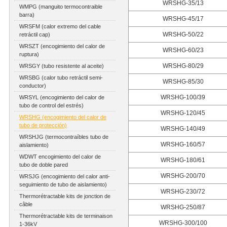
WRSHG-35/13
WMPG (manguito termocontraible
barra)
WRSHG-45/17
WRSFM (calor extremo del cable
WRSHG-50/22
retráctil cap)
WRSZT (encogimiento del calor de
WRSHG-60/23
ruptura)
WRSHG-80/29
WRSGY (tubo resistente al aceite)
WRSBG (calor tubo retráctil semi-
WRSHG-85/30
conductor)
WRSHG-100/39
WRSYL (encogimiento del calor de
tubo de control del estrés)
WRSHG-120/45
WRSHG (encogimiento del calor de
tubo de protección)
WRSHG-140/49
WRSHJG (termocontraíbles tubo de
WRSHG-160/57
aislamiento)
WDWT encogimiento del calor de
WRSHG-180/61
tubo de doble pared
WRSHG-200/70
WRSJG (encogimiento del calor anti-
seguimiento de tubo de aislamiento)
WRSHG-230/72
Thermorétractable kits de jonction de
câble
WRSHG-250/87
Thermorétractable kits de terminaison
WRSHG-300/100
1-36kV