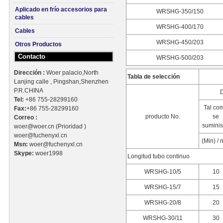
Aplicado en frío accesorios para
WRSHG-350/150
cables
WRSHG-400/170
Cables
WRSHG-450/203
Otros Productos
Contacto
WRSHG-500/203
Dirección :
Woer palacio,North
Tabla de selección
Lanjing calle , Pingshan,Shenzhen
P.R.CHINA
Tel:
+86 755-28299160
Tal co
Fax:
+86 755-28299160
producto No.
se
Correo :
suminis
woer@woer.cn (Prioridad )
woer@fuchenyxl.cn
(Min) /
Msn:
woer@fuchenyxl.cn
Skype:
woer1998
Longitud tubo continuo
WRSHG-10/5
10
WRSHG-15/7
15
WRSHG-20/8
20
WRSHG-30/11
30