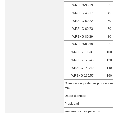
WRSHG-35/13
35
WRSHG-45/17
45
WRSHG-50/22
50
WRSHG-60/23
60
WRSHG-80/29
80
WRSHG-85/30
85
WRSHG-100/39
100
WRSHG-120/45
120
WRSHG-140/49
140
WRSHG-160/57
160
Observación: podemos proporcionar 
mm.
Datos técnicos
Propiedad
temperatura de operacion