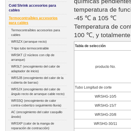
químicas pendiente
Cold Shrink accesorios para
temperatura de func
cables
-45 ℃ a 105 ℃
Termocontraíbles accesorios
para cables
Temperatura de con
Termocontraíbles accesorios para
100 ℃, y totalment
cables
WRSZX (arranque recto)
Tabla de selección
Y-tipo tubo termocontraible
WRSKT (2 núcleos con clip de
arranque)
WRSLT (encogimiento del calor de
producto No.
adaptador de inicio)
WRSJB (encogimiento del calor de la
cubierta de barras)
Tubo Longitud de corte
WRSJX (encogimiento del calor de
ángulo recto de arranque cable recto)
WRSHG-10/5
WRSSQ (encogimiento de calor
contra-cobertizo seguimiento lluvia)
WRSHG-15/7
AC (encogimiento del calor casquillo
WRSHG-20/8
ánodo)
WRSXP (calor de la manga de
WRSHG-30/11
reparación de contracción)