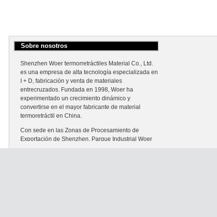
Sobre nosotros
Shenzhen Woer termorretráctiles Material Co., Ltd.
es una empresa de alta tecnología especializada en
I + D, fabricación y venta de materiales
entrecruzados. Fundada en 1998, Woer ha
experimentado un crecimiento dinámico y
convertirse en el mayor fabricante de material
termoretráctil en China.
Con sede en las Zonas de Procesamiento de
Exportación de Shenzhen, Parque Industrial Woer
cubre un área de 50.000 metros cuadrados.
Poseemos nueve juegos de aceleradores
electrónicos avanzados, que es la garantía de un
alto rendimiento y calidad confiable de la
producción.